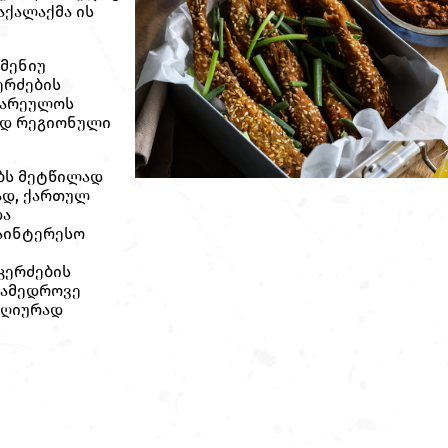
აქალაქმა ის
მენიუ
ერძების
ზარეულოს
ედ რეგიონული
ბს მეტწილად
ად, ქართულ
და
აინტერესო
კერძების
ნამედროვე
დღიურად